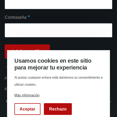
Contraseña
Usamos cookies en este sitio
para mejorar tu experiencia
Reinicializar su contraseña
Al pulsar cualquier enlace está dandonos su consentimiento a
Funciona con
Drupal
utilizar cookies..
Canal RSS
Más información
Copyright © La huella roja Almería (2024). Todos los derechos
reservados
Aceptar
Rechazo