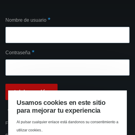
Nombre de usuario
Contraseña
Usamos cookies en este sitio
para mejorar tu experiencia
Reinicializar su contraseña
Al pulsar cualquier enlace está dandonos su consentimiento a
Funciona con
Drupal
utilizar cookies..