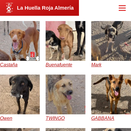
Pasar al contenido principal
La Huella Roja Almería
Menú
Castaña
Buenafuente
Mark
Owen
TWINGO
GABBANA