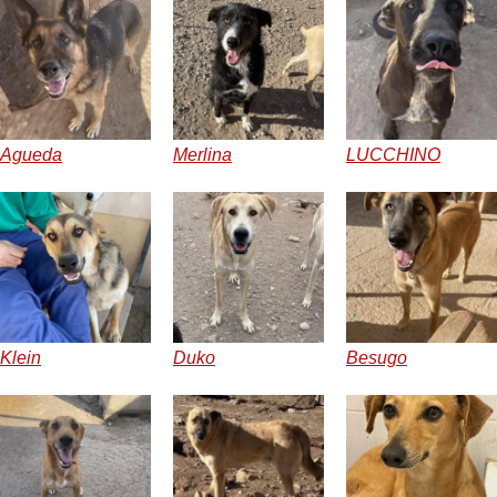
Agueda
Merlina
LUCCHINO
Klein
Duko
Besugo