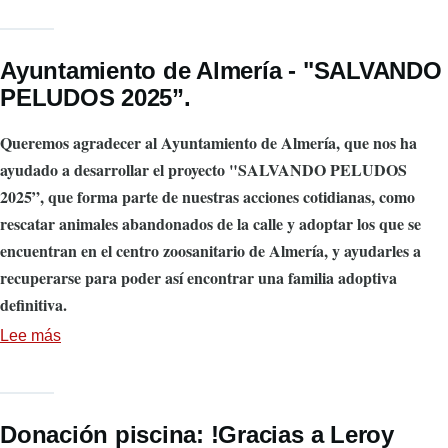
en
Diario
Ayuntamiento de Almería - "SALVANDO
de
PELUDOS 2025”.
Almería
a
Queremos agradecer al Ayuntamiento de Almería, que nos ha
la
ayudado a desarrollar el proyecto "SALVANDO PELUDOS
presidenta de
2025”, que forma parte de nuestras acciones cotidianas, como
La
rescatar animales abandonados de la calle y adoptar los que se
Huella
encuentran en el centro zoosanitario de Almería, y ayudarles a
Roja,
recuperarse para poder así encontrar una familia adoptiva
05-
definitiva.
08-
Lee más
sobre
24.
Ayuntamiento
de
Almería
Donación piscina: !Gracias a Leroy
-