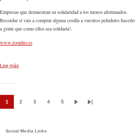
Empresas que demuestran su solidaridad a los menos afortunados.
Recordar si vais a comprar alguna cosilla a vuestros peludetes hacerlo
a gente que como ellos sea solidaria!.
www.zooplus.es
Lee más
sobre
Gracias
a
zooplus
por
1
2
3
4
5
Paginación
Página
Page
Page
Page
Page
Siguiente
Última
su
actual
página
página
donación
13-
Social Media Links
03-