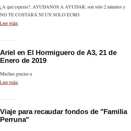
¿A qué esperas?. AYUDANOS A AYUDAR, son solo 2 minutos y
NO TE COSTARÁ NI UN SOLO EURO.
Lee más
sobre
La
Huella
Roja
Ariel en El Hormiguero de A3, 21 de
y
Enero de 2019
Helpfreely.
Muchas gracias a
Lee más
sobre
Ariel
en
El
Viaje para recaudar fondos de "Familia
Hormiguero
Perruna"
de
A3,