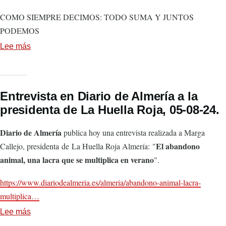
COMO SIEMPRE DECIMOS: TODO SUMA Y JUNTOS
PODEMOS
Lee más
sobre
Gracias
por
nuestra
Entrevista en Diario de Almería a la
Huelloneta,
presidenta de La Huella Roja, 05-08-24.
12-
12-
Diario de Almería
publica hoy una entrevista realizada a Marga
2024
El abandono
Callejo, presidenta de La Huella Roja Almería: "
animal, una lacra que se multiplica en verano
".
https://www.diariodealmeria.es/almeria/abandono-animal-lacra-
multiplica…
Lee más
sobre
Entrevista