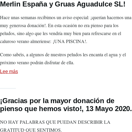
Merlin España y Gruas Aguadulce SL!
"SALVANDO
PELUDOS
Hace unas semanas recibimos un aviso especial: ¡querían hacernos una
2025”.
muy generosa donación!. En esta ocasión no era pienso para los
peludos, sino algo que les vendría muy bien para refrescarse en el
caluroso verano almeriense: ¡UNA PISCINA!.
Como sabéis, a algunos de nuestros peludos les encanta el agua y el
próximo verano podrán disfrutar de ella.
Lee más
sobre
Donación
piscina:
!Gracias
¡Gracias por la mayor donación de
a
pienso que hemos visto!, 13 Mayo 2020.
Leroy
Merlin
NO HAY PALABRAS QUE PUEDAN DESCRIBIR LA
España
GRATITUD QUE SENTIMOS.