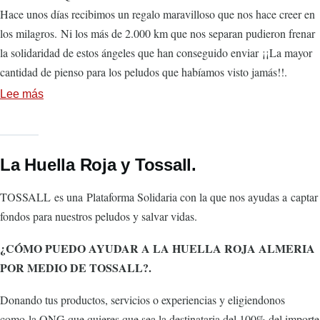
y
Hace unos días recibimos un regalo maravilloso que nos hace creer en
Gruas
los milagros. Ni los más de 2.000 km que nos separan pudieron frenar
Aguadulce
la solidaridad de estos ángeles que han conseguido enviar ¡¡La mayor
SL!
cantidad de pienso para los peludos que habíamos visto jamás!!.
Lee más
sobre
¡Gracias
por
la
La Huella Roja y Tossall.
mayor
donación
TOSSALL
es una Plataforma Solidaria con la que nos ayudas a captar
de
fondos para nuestros peludos y salvar vidas.
pienso
¿CÓMO PUEDO AYUDAR A LA HUELLA ROJA ALMERIA
que
POR MEDIO DE TOSSALL?.
hemos
visto!,
Donando tus productos, servicios o experiencias y eligiendonos
13
como la ONG que quieres que sea la destinataria del 100% del importe