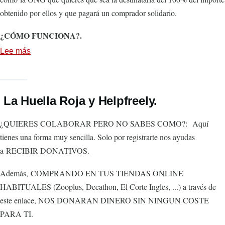
Mayo
obtenido por ellos y que pagará un comprador solidario.
2020.
¿CÓMO FUNCIONA?.
Lee más
sobre
La
Huella
Roja
La Huella Roja y Helpfreely.
y
Tossall.
¿QUIERES COLABORAR PERO NO SABES COMO?: Aquí
tienes una forma muy sencilla. Solo por registrarte nos ayudas
a RECIBIR DONATIVOS.
Además, COMPRANDO EN TUS TIENDAS ONLINE
HABITUALES (Zooplus, Decathon, El Corte Ingles, ...) a través de
este enlace, NOS DONARAN DINERO SIN NINGUN COSTE
PARA TI.