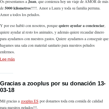
Juan
Os presentamos a
, que comienza hoy un viaje de AMOR de más
21
5000 kilometros
de
!!!!!. Amor a Laura y toda su familia perruna.
de
Amor a todos los peludos.
Enero
quiere ayudar a concienciar
Y por eso habló con nosotros, porque
,
de
quiere ayudar al resto los animales, y además quiere recaudar dinero
2019
para ayudarnos con nuestros gastos. Quiere ayudarnos a conseguir que
hagamos una sala con material sanitario para nuestros peludos
enfermos.
Lee más
sobre
Viaje
para
recaudar
Gracias a zooplus por su donación 13-
fondos
03-18
de
"Familia
Mil gracias a
zooplus ES
por donarnos toda esta comida de calidad
Perruna"
para nuestros peludos!!!.