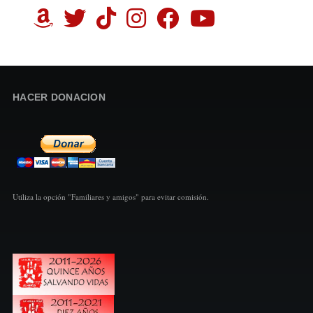
HACER DONACION
Utiliza la opción "Familiares y amigos" para evitar comisión.