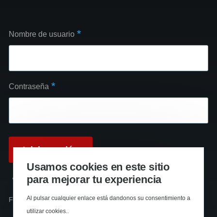
Nombre de usuario
Contraseña
Usamos cookies en este sitio
para mejorar tu experiencia
Reinicializar su contraseña
Al pulsar cualquier enlace está dandonos su consentimiento a
Funciona con
Drupal
utilizar cookies..